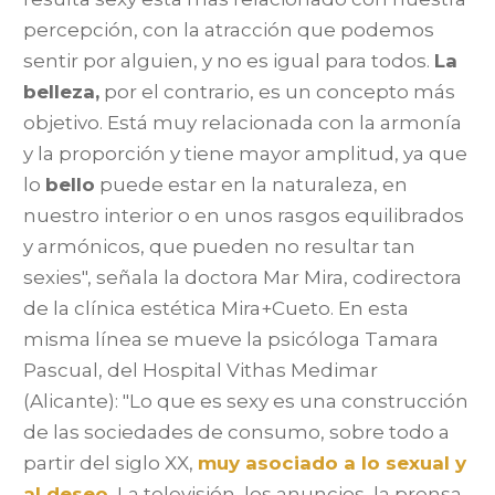
percepción, con la atracción que podemos
sentir por alguien, y no es igual para todos.
La
belleza,
por el contrario, es un concepto más
objetivo. Está muy relacionada con la armonía
y la proporción y tiene mayor amplitud, ya que
lo
bello
puede estar en la naturaleza, en
nuestro interior o en unos rasgos equilibrados
y armónicos, que pueden no resultar tan
sexies", señala la doctora Mar Mira, codirectora
de la clínica estética Mira+Cueto. En esta
misma línea se mueve la psicóloga Tamara
Pascual, del Hospital Vithas Medimar
(Alicante): "Lo que es sexy es una construcción
de las sociedades de consumo, sobre todo a
partir del siglo XX,
muy asociado a lo sexual y
al deseo.
La televisión, los anuncios, la prensa,