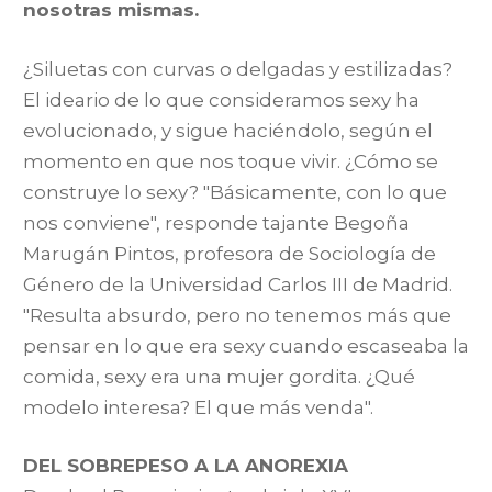
nosotras mismas.
¿Siluetas con curvas o delgadas y estilizadas?
El ideario de lo que consideramos sexy ha
evolucionado, y sigue haciéndolo, según el
momento en que nos toque vivir. ¿Cómo se
construye lo sexy? "Básicamente, con lo que
nos conviene", responde tajante Begoña
Marugán Pintos, profesora de Sociología de
Género de la Universidad Carlos III de Madrid.
"Resulta absurdo, pero no tenemos más que
pensar en lo que era sexy cuando escaseaba la
comida, sexy era una mujer gordita. ¿Qué
modelo interesa? El que más venda".
DEL SOBREPESO A LA ANOREXIA