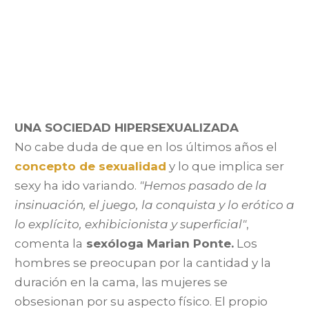
UNA SOCIEDAD HIPERSEXUALIZADA
No cabe duda de que en los últimos años el
concepto de sexualidad
y lo que implica ser
sexy ha ido variando.
"Hemos pasado de la
insinuación, el juego, la conquista y lo erótico a
lo explícito, exhibicionista y superficial"
,
comenta la
sexóloga Marian Ponte.
Los
hombres se preocupan por la cantidad y la
duración en la cama, las mujeres se
obsesionan por su aspecto físico. El propio