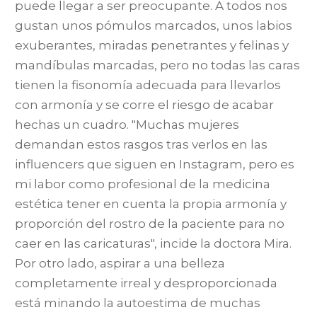
puede llegar a ser preocupante. A todos nos
gustan unos pómulos marcados, unos labios
exuberantes, miradas penetrantes y felinas y
mandíbulas marcadas, pero no todas las caras
tienen la fisonomía adecuada para llevarlos
con armonía y se corre el riesgo de acabar
hechas un cuadro. "Muchas mujeres
demandan estos rasgos tras verlos en las
influencers que siguen en Instagram, pero es
mi labor como profesional de la medicina
estética tener en cuenta la propia armonía y
proporción del rostro de la paciente para no
caer en las caricaturas", incide la doctora Mira.
Por otro lado, aspirar a una belleza
completamente irreal y desproporcionada
está minando la autoestima de muchas