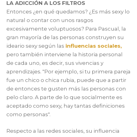
LA ADICCIÓN A LOS FILTROS
Entonces ¿en qué quedamos? ¿Es más sexy lo
natural o contar con unos rasgos
excesivamente voluptuosos? Para Pascual, la
gran mayoría de las personas construyen su
ideario sexy según las
influencias sociales,
pero también interviene la historia personal
de cada uno, es decir, sus vivencias y
aprendizajes. "Por ejemplo, si tu primera pareja
fue un chico o chica rubia, puede que a partir
de entonces te gusten más las personas con
pelo claro. A parte de lo que socialmente es
aceptado como sexy, hay tantas definiciones
como personas".
Respecto a las redes sociales, su influencia