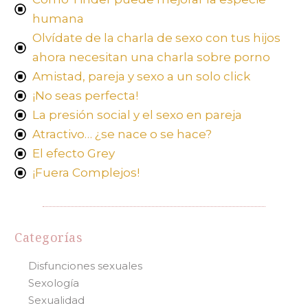
humana
Olvídate de la charla de sexo con tus hijos
ahora necesitan una charla sobre porno
Amistad, pareja y sexo a un solo click
¡No seas perfecta!
La presión social y el sexo en pareja
Atractivo… ¿se nace o se hace?
El efecto Grey
¡Fuera Complejos!
Categorías
Disfunciones sexuales
Sexología
Sexualidad