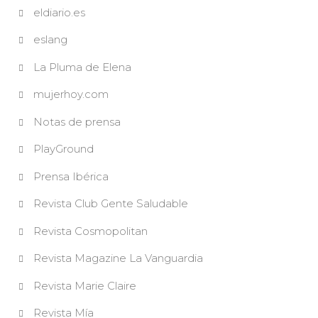
eldiario.es
eslang
La Pluma de Elena
mujerhoy.com
Notas de prensa
PlayGround
Prensa Ibérica
Revista Club Gente Saludable
Revista Cosmopolitan
Revista Magazine La Vanguardia
Revista Marie Claire
Revista Mía