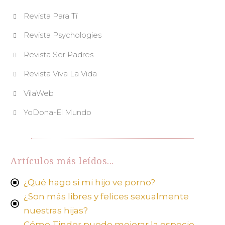
Revista Para Tí
Revista Psychologies
Revista Ser Padres
Revista Viva La Vida
VilaWeb
YoDona-El Mundo
Artículos más leídos...
¿Qué hago si mi hijo ve porno?
¿Son más libres y felices sexualmente
nuestras hijas?
Cómo Tinder puede mejorar la especie