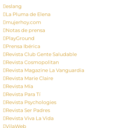
eslang
La Pluma de Elena
mujerhoy.com
Notas de prensa
PlayGround
Prensa Ibérica
Revista Club Gente Saludable
Revista Cosmopolitan
Revista Magazine La Vanguardia
Revista Marie Claire
Revista Mía
Revista Para Tí
Revista Psychologies
Revista Ser Padres
Revista Viva La Vida
VilaWeb