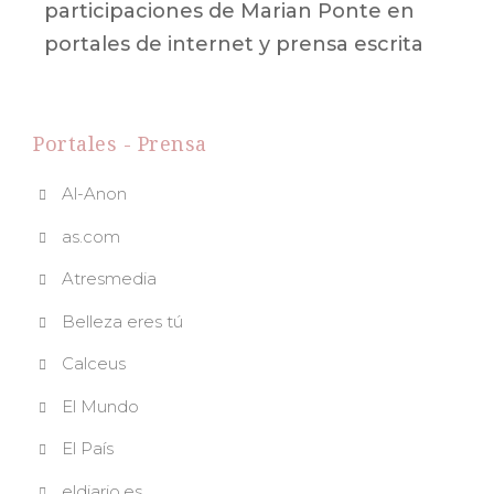
participaciones de Marian Ponte en
portales de internet y prensa escrita
Portales - Prensa
Al-Anon
as.com
Atresmedia
Belleza eres tú
Calceus
El Mundo
El País
eldiario.es