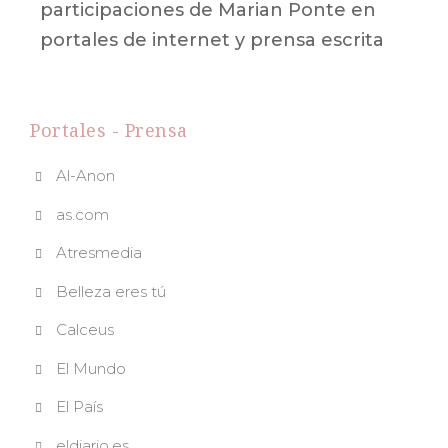
participaciones de Marian Ponte en
portales de internet y prensa escrita
Portales - Prensa
Al-Anon
as.com
Atresmedia
Belleza eres tú
Calceus
El Mundo
El País
eldiario.es