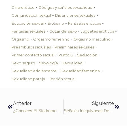
-
-
Cine erótico
Códigos y señales sexualidad
-
-
Comunicación sexual
Disfunciones sexuales
-
-
-
Educación sexual
Erotismo
Fantasías eróticas
-
-
-
Fantasías sexuales
Gozar del sexo
Juguetes eróticos
-
-
-
Orgasmo
Orgasmo femenino
Orgasmo masculino
-
-
Preámbulos sexuales
Preliminares sexuales
-
-
-
Primer contacto sexual
Punto G
Seducción
-
-
-
Sexo seguro
Sexología
Sexualidad
-
-
Sexualidad adolescente
Sexualidad femenina
-
Sexualidad pareja
Tensión sexual
Anterior
Siguiente
¿Conoces El Síndrome De Samo?
Señales Inequívocas De La Seducción